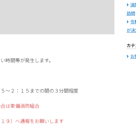
消
訪問
令
が決
カテ
お
ない時間帯が発生します。
０５～２：１５までの間の３分間程度
場合は東備消防組合
１１９）へ通報をお願いします