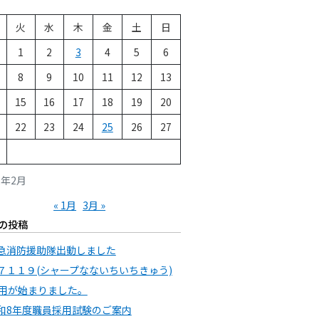
火
水
木
金
土
日
1
2
3
4
5
6
8
9
10
11
12
13
15
16
17
18
19
20
22
23
24
25
26
27
2年2月
« 1月
3月 »
の投稿
急消防援助隊出動しました
７１１９(シャープなないちいちきゅう)
用が始まりました。
和8年度職員採用試験のご案内