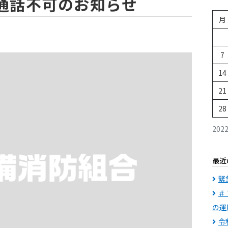
通話不可のお知らせ
月
7
14
21
28
202
最近
緊
＃
の運
令