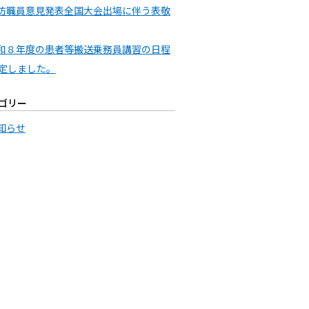
防職員意見発表全国大会出場に伴う表敬
和８年度の患者等搬送乗務員講習の日程
定しました。
ゴリー
知らせ