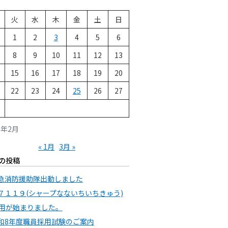
火
水
木
金
土
日
1
2
3
4
5
6
8
9
10
11
12
13
15
16
17
18
19
20
22
23
24
25
26
27
2年2月
« 1月
3月 »
の投稿
急消防援助隊出動しました
７１１９(シャープなないちいちきゅう)
用が始まりました。
和8年度職員採用試験のご案内