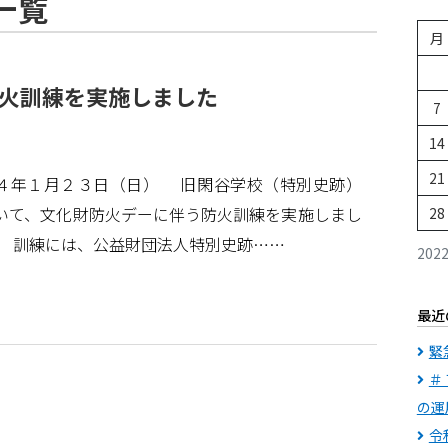
一覧
月
火訓練を実施しました
7
14
21
４年１月２３日（日） 旧閑谷学校（特別史跡）
いて、文化財防火デーに伴う防火訓練を実施しまし
28
 訓練には、公益財団法人特別史跡……
202
最近
緊
＃
の運
令