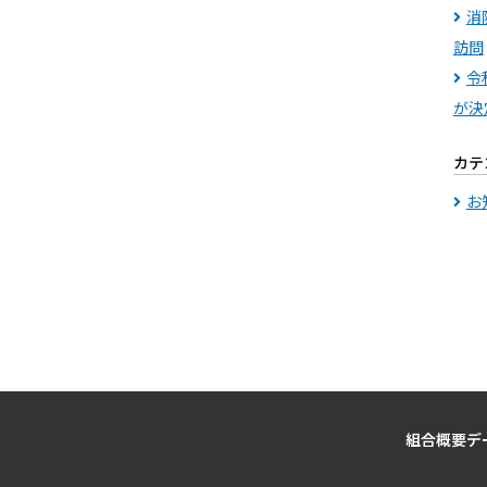
消
訪問
令
が決
カテ
お
組合概要
デ