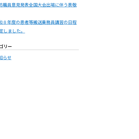
防職員意見発表全国大会出場に伴う表敬
和８年度の患者等搬送乗務員講習の日程
定しました。
ゴリー
知らせ