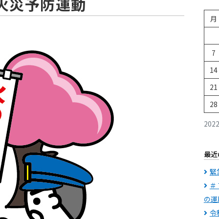
火災予防運動
月
7
14
21
28
202
最近
緊
＃
の運
令