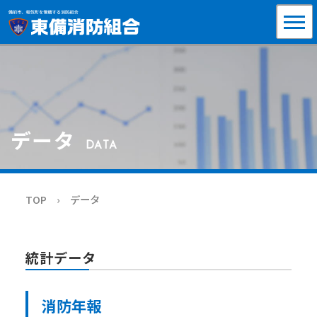
データ
DATA
TOP
データ
統計データ
消防年報