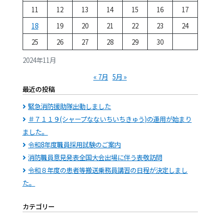
11
12
13
14
15
16
17
18
19
20
21
22
23
24
25
26
27
28
29
30
2024年11月
« 7月
5月 »
最近の投稿
緊急消防援助隊出動しました
＃７１１９(シャープなないちいちきゅう)の運用が始まり
ました。
令和8年度職員採用試験のご案内
消防職員意見発表全国大会出場に伴う表敬訪問
令和８年度の患者等搬送乗務員講習の日程が決定しまし
た。
カテゴリー