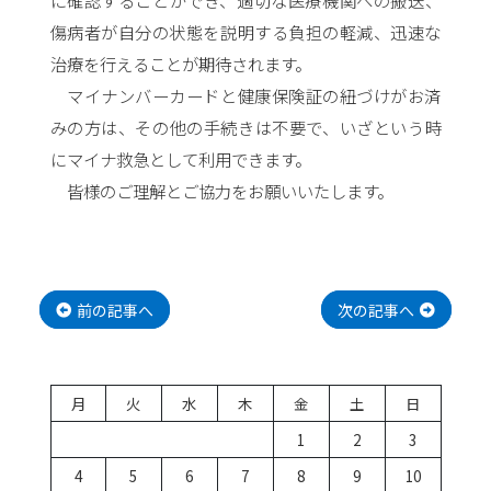
に確認することができ、適切な医療機関への搬送、
傷病者が自分の状態を説明する負担の軽減、迅速な
治療を行えることが期待されます。
マイナンバーカードと健康保険証の紐づけがお済
みの方は、その他の手続きは不要で、いざという時
にマイナ救急として利用できます。
皆様のご理解とご協力をお願いいたします。
投
稿
ナ
前の記事へ
次の記事へ
ビ
ゲ
ー
シ
月
火
水
木
金
土
日
ョ
1
2
3
ン
4
5
6
7
8
9
10