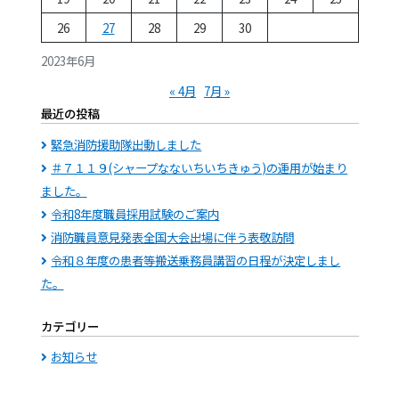
26
27
28
29
30
2023年6月
« 4月
7月 »
最近の投稿
緊急消防援助隊出動しました
＃７１１９(シャープなないちいちきゅう)の運用が始まり
ました。
令和8年度職員採用試験のご案内
消防職員意見発表全国大会出場に伴う表敬訪問
令和８年度の患者等搬送乗務員講習の日程が決定しまし
た。
カテゴリー
お知らせ